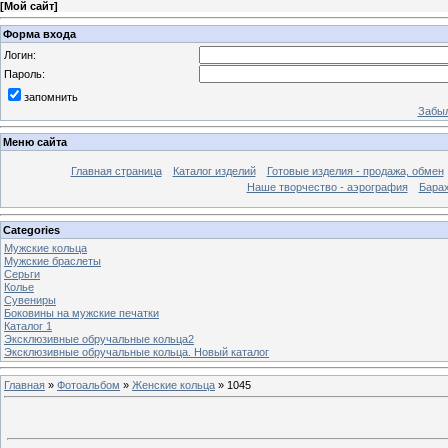
[
Мой сайт
]
Форма входа
Логин:
Пароль:
запомнить
Забыл
Меню сайта
Главная страница
Каталог изделий
Готовые изделия - продажа, обмен
Наше творчество - аэрография
Бара
Categories
Мужские кольца
Мужские браслеты
Серьги
Колье
Сувениры
Боковины на мужские печатки
Каталог 1
Эксклюзивные обручальные кольца2
Эксклюзивные обручальные кольца. Новый каталог
Главная
»
Фотоальбом
»
Женские кольца
» 1045