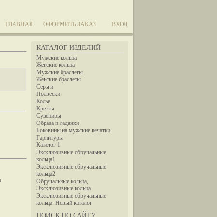
ГЛАВНАЯ
ОФОРМИТЬ ЗАКАЗ
ВХОД
КАТАЛОГ ИЗДЕЛИЙ
Мужские кольца
Женские кольца
Мужские браслеты
Женские браслеты
Серьги
Подвески
Колье
Кресты
Сувениры
Образа и ладанки
Боковины на мужские печатки
Гарнитуры
Каталог 1
Эксклюзивные обручальные
кольца1
Эксклюзивные обручальные
кольца2
ю.
Обручальные кольца,
Эксклюзивные кольца
Эксклюзивные обручальные
кольца. Новый каталог
ПОИСК ПО САЙТУ