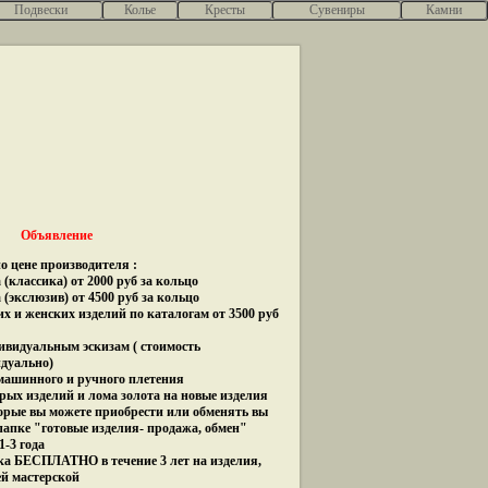
Подвески
Колье
Кресты
Сувениры
Камни
Объявление
о цене производителя :
(классика) от 2000 руб за кольцо
 (экслюзив) от 4500 руб за кольцо
их и женских изделий по каталогам от 3500 руб
дивидуальным эскизам ( стоимость
идуально)
 машинного и ручного плетения
рых изделий и лома золота на новые изделия
орые вы можете приобрести или обменять вы
папке "готовые изделия- продажа, обмен"
1-3 года
ка БЕСПЛАТНО в течение 3 лет на изделия,
ей мастерской