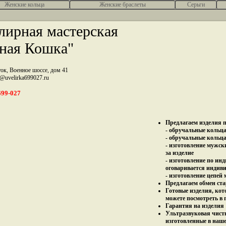
Женcкие кольца
Женские браслеты
Серьги
ирная мастерская
ная Кошка"
ток, Военное шоссе, дом 41
z@uvelirka699027.ru
699-027
Предлагаем изделия п
- обручальные кольца 
- обручальные кольца
- изготовление мужск
за изделие
- изготовление по ин
оговаривается индив
- изготовление цепей
Предлагаем обмен ста
Готовые изделия, кот
можете посмотреть в 
Гарантия на изделия 
Ультразвуковая чист
изготовленные в наш