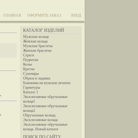
ГЛАВНАЯ
ОФОРМИТЬ ЗАКАЗ
ВХОД
КАТАЛОГ ИЗДЕЛИЙ
Мужские кольца
Женские кольца
Мужские браслеты
Женские браслеты
Серьги
Подвески
Колье
Кресты
Сувениры
Образа и ладанки
Боковины на мужские печатки
Гарнитуры
Каталог 1
»
Эксклюзивные обручальные
кольца1
Эксклюзивные обручальные
кольца2
ю.
Обручальные кольца,
Эксклюзивные кольца
Эксклюзивные обручальные
кольца. Новый каталог
ПОИСК ПО САЙТУ