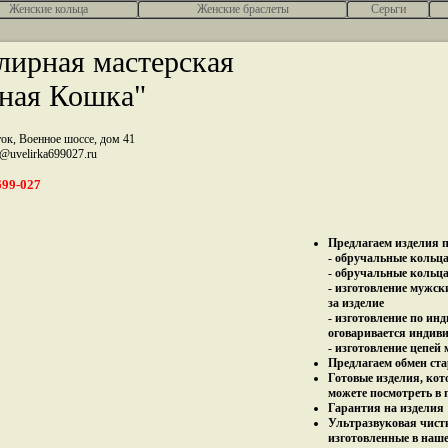
Женcкие кольца
Женские браслеты
Серьги
ирная мастерская
ная Кошка"
ток, Военное шоссе, дом 41
z@uvelirka699027.ru
699-027
Предлагаем изделия п
- обручальные кольца 
- обручальные кольца
- изготовление мужск
за изделие
- изготовление по ин
оговаривается индив
- изготовление цепей
Предлагаем обмен ста
Готовые изделия, кот
можете посмотреть в 
Гарантия на изделия 
Ультразвуковая чист
изготовленные в наш