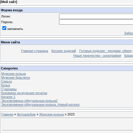
[
Мой сайт
]
Форма входа
Логин:
Пароль:
запомнить
Забыл
Меню сайта
Главная страница
Каталог изделий
Готовые изделия - продажа, обмен
Наше творчество - аэрография
Бара
Categories
Мужские кольца
Мужские браслеты
Серьги
Колье
Сувениры
Боковины на мужские печатки
Каталог 1
Эксклюзивные обручальные кольца2
Эксклюзивные обручальные кольца. Новый каталог
Главная
»
Фотоальбом
»
Женские кольца
» 2023