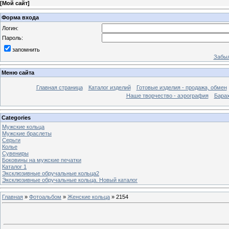
[
Мой сайт
]
Форма входа
Логин:
Пароль:
запомнить
Забыл
Меню сайта
Главная страница
Каталог изделий
Готовые изделия - продажа, обмен
Наше творчество - аэрография
Бара
Categories
Мужские кольца
Мужские браслеты
Серьги
Колье
Сувениры
Боковины на мужские печатки
Каталог 1
Эксклюзивные обручальные кольца2
Эксклюзивные обручальные кольца. Новый каталог
Главная
»
Фотоальбом
»
Женские кольца
» 2154