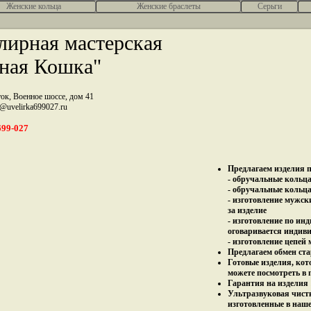
Женcкие кольца
Женские браслеты
Серьги
ирная мастерская
ная Кошка"
ток, Военное шоссе, дом 41
z@uvelirka699027.ru
699-027
Предлагаем изделия п
- обручальные кольца 
- обручальные кольца
- изготовление мужск
за изделие
- изготовление по ин
оговаривается индив
- изготовление цепей
Предлагаем обмен ста
Готовые изделия, кот
можете посмотреть в 
Гарантия на изделия 
Ультразвуковая чист
изготовленные в наш