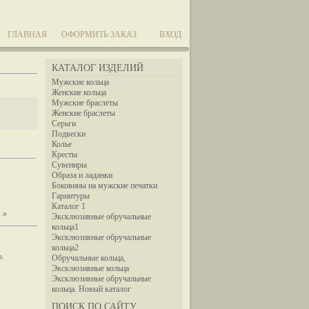
ГЛАВНАЯ
ОФОРМИТЬ ЗАКАЗ
ВХОД
КАТАЛОГ ИЗДЕЛИЙ
Мужские кольца
Женские кольца
Мужские браслеты
Женские браслеты
Серьги
Подвески
Колье
Кресты
Сувениры
Образа и ладанки
Боковины на мужские печатки
Гарнитуры
Каталог 1
 »
Эксклюзивные обручальные
кольца1
Эксклюзивные обручальные
кольца2
ю.
Обручальные кольца,
Эксклюзивные кольца
Эксклюзивные обручальные
кольца. Новый каталог
ПОИСК ПО САЙТУ