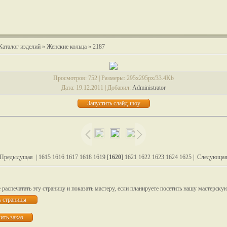
Каталог изделий
»
Женские кольца
» 2187
Просмотров
: 752 |
Размеры
: 295x295px/33.4Kb
Дата
: 19.12.2011 |
Добавил
:
Administrator
 Предыдущая
|
1615
1616
1617
1618
1619
[
1620
]
1621
1622
1623
1624
1625
|
Следующая
распечатать эту страницу и показать мастеру, если планируете посетить нашу мастерску