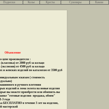
Подвески
Колье
Кресты
Сувениры
Камни
Объявление
о цене производителя :
(классика) от 2000 руб за кольцо
 (экслюзив) от 4500 руб за кольцо
их и женских изделий по каталогам от 3500 руб
дивидуальным эскизам ( стоимость
идуально)
 машинного и ручного плетения
рых изделий и лома золота на новые изделия
орые вы можете приобрести или обменять вы
папке "готовые изделия- продажа, обмен"
1-3 года
ка БЕСПЛАТНО в течение 3 лет на изделия,
ей мастерской