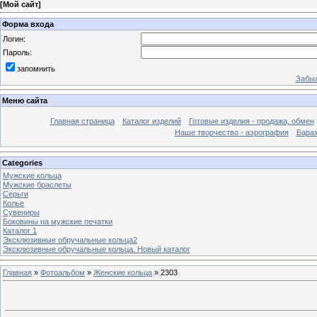
[
Мой сайт
]
Форма входа
Логин:
Пароль:
запомнить
Забыл
Меню сайта
Главная страница
Каталог изделий
Готовые изделия - продажа, обмен
Наше творчество - аэрография
Бара
Categories
Мужские кольца
Мужские браслеты
Серьги
Колье
Сувениры
Боковины на мужские печатки
Каталог 1
Эксклюзивные обручальные кольца2
Эксклюзивные обручальные кольца. Новый каталог
Главная
»
Фотоальбом
»
Женские кольца
» 2303