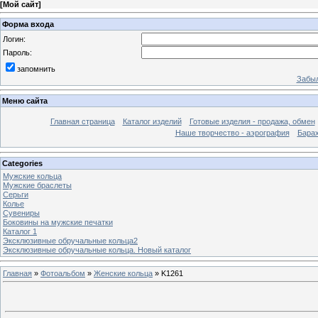
[
Мой сайт
]
Форма входа
Логин:
Пароль:
запомнить
Забыл
Меню сайта
Главная страница
Каталог изделий
Готовые изделия - продажа, обмен
Наше творчество - аэрография
Бара
Categories
Мужские кольца
Мужские браслеты
Серьги
Колье
Сувениры
Боковины на мужские печатки
Каталог 1
Эксклюзивные обручальные кольца2
Эксклюзивные обручальные кольца. Новый каталог
Главная
»
Фотоальбом
»
Женские кольца
» K1261