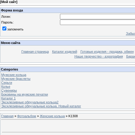
[
Мой сайт
]
Форма входа
Логин:
Пароль:
запомнить
Забыл
Меню сайта
Главная страница
Каталог изделий
Готовые изделия - продажа, обмен
Наше творчество - аэрография
Бара
Categories
Мужские кольца
Мужские браслеты
Серьги
Колье
Сувениры
Боковины на мужские печатки
Каталог 1
Эксклюзивные обручальные кольца2
Эксклюзивные обручальные кольца. Новый каталог
Главная
»
Фотоальбом
»
Женские кольца
» K1308