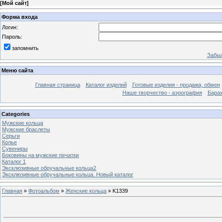
[
Мой сайт
]
Форма входа
Логин:
Пароль:
запомнить
Забыл
Меню сайта
Главная страница
Каталог изделий
Готовые изделия - продажа, обмен
Наше творчество - аэрография
Бара
Categories
Мужские кольца
Мужские браслеты
Серьги
Колье
Сувениры
Боковины на мужские печатки
Каталог 1
Эксклюзивные обручальные кольца2
Эксклюзивные обручальные кольца. Новый каталог
Главная
»
Фотоальбом
»
Женские кольца
» K1339