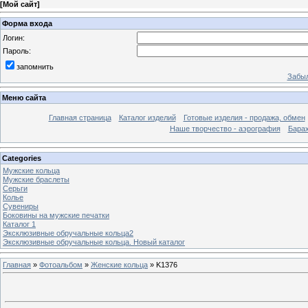
[
Мой сайт
]
Форма входа
Логин:
Пароль:
запомнить
Забыл
Меню сайта
Главная страница
Каталог изделий
Готовые изделия - продажа, обмен
Наше творчество - аэрография
Бара
Categories
Мужские кольца
Мужские браслеты
Серьги
Колье
Сувениры
Боковины на мужские печатки
Каталог 1
Эксклюзивные обручальные кольца2
Эксклюзивные обручальные кольца. Новый каталог
Главная
»
Фотоальбом
»
Женские кольца
» K1376