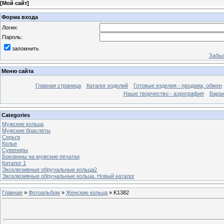
[
Мой сайт
]
Форма входа
Логин:
Пароль:
запомнить
Забыл
Меню сайта
Главная страница
Каталог изделий
Готовые изделия - продажа, обмен
Наше творчество - аэрография
Бара
Categories
Мужские кольца
Мужские браслеты
Серьги
Колье
Сувениры
Боковины на мужские печатки
Каталог 1
Эксклюзивные обручальные кольца2
Эксклюзивные обручальные кольца. Новый каталог
Главная
»
Фотоальбом
»
Женские кольца
» K1382