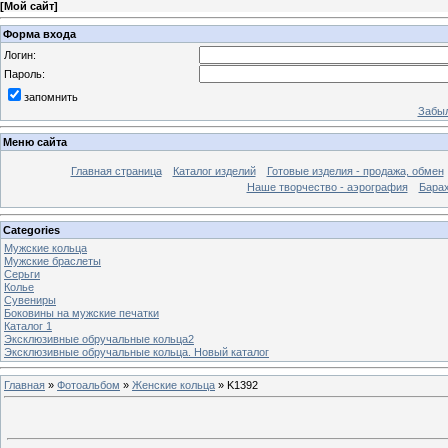
[
Мой сайт
]
Форма входа
Логин:
Пароль:
запомнить
Забыл
Меню сайта
Главная страница
Каталог изделий
Готовые изделия - продажа, обмен
Наше творчество - аэрография
Бара
Categories
Мужские кольца
Мужские браслеты
Серьги
Колье
Сувениры
Боковины на мужские печатки
Каталог 1
Эксклюзивные обручальные кольца2
Эксклюзивные обручальные кольца. Новый каталог
Главная
»
Фотоальбом
»
Женские кольца
» K1392