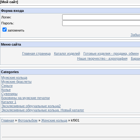
[
Мой сайт
]
Форма входа
Логин:
Пароль:
запомнить
Забыл
Меню сайта
Главная страница
Каталог изделий
Готовые изделия - продажа, обмен
Наше творчество - аэрография
Бара
Categories
Мужские кольца
Мужские браслеты
Серьги
Колье
Сувениры
Боковины на мужские печатки
Каталог 1
Эксклюзивные обручальные кольца2
Эксклюзивные обручальные кольца. Новый каталог
Главная
»
Фотоальбом
»
Женские кольца
» kf901