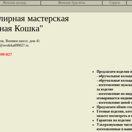
Женcкие кольца
Женские браслеты
Серьги
ирная мастерская
ная Кошка"
ток, Военное шоссе, дом 41
z@uvelirka699027.ru
699-027
Предлагаем изделия п
- обручальные кольца 
- обручальные кольца
- изготовление мужск
за изделие
- изготовление по ин
оговаривается индив
- изготовление цепей
Предлагаем обмен ста
Готовые изделия, кот
можете посмотреть в 
Гарантия на изделия 
Ультразвуковая чист
изготовленные в наш