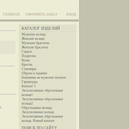
ГЛАВНАЯ
ОФОРМИТЬ ЗАКАЗ
ВХОД
КАТАЛОГ ИЗДЕЛИЙ
Мужские кольца
Женские кольца
Мужские браслеты
Женские браслеты
Серьги
Подвески
Колье
Кресты
Сувениры
Образа и ладанки
Боковины на мужские печатки
Гарнитуры
Каталог 1
Эксклюзивные обручальные
кольца1
Эксклюзивные обручальные
кольца2
ю.
Обручальные кольца,
Эксклюзивные кольца
Эксклюзивные обручальные
кольца. Новый каталог
ПОИСК ПО САЙТУ