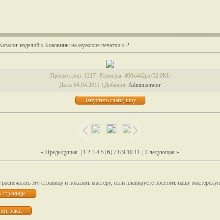
Каталог изделий
»
Боковины на мужские печатки
» 2
Просмотров
: 1217 |
Размеры
: 400x442px/52.0Kb
Дата
: 04.04.2011 |
Добавил
:
Administrator
« Предыдущая
|
1
2
3
4
5
[
6
]
7
8
9
10
11
|
Следующая »
распечатать эту страницу и показать мастеру, если планируете посетить нашу мастерску