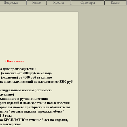
Подвески
Колье
Кресты
Сувениры
Камни
Объявление
о цене производителя :
(классика) от 2000 руб за кольцо
 (экслюзив) от 4500 руб за кольцо
их и женских изделий по каталогам от 3500 руб
дивидуальным эскизам ( стоимость
идуально)
 машинного и ручного плетения
рых изделий и лома золота на новые изделия
орые вы можете приобрести или обменять вы
папке "готовые изделия- продажа, обмен"
1-3 года
ка БЕСПЛАТНО в течение 3 лет на изделия,
ей мастерской