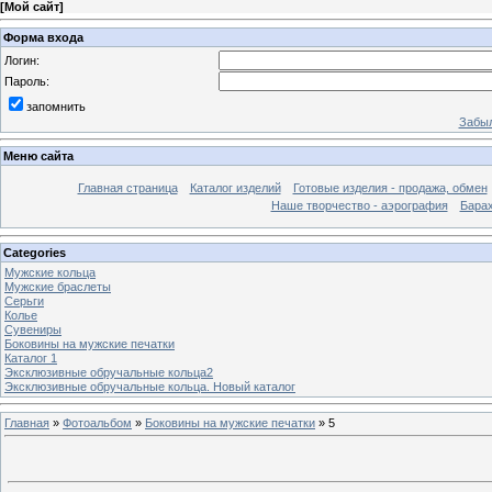
[
Мой сайт
]
Форма входа
Логин:
Пароль:
запомнить
Забыл
Меню сайта
Главная страница
Каталог изделий
Готовые изделия - продажа, обмен
Наше творчество - аэрография
Бара
Categories
Мужские кольца
Мужские браслеты
Серьги
Колье
Сувениры
Боковины на мужские печатки
Каталог 1
Эксклюзивные обручальные кольца2
Эксклюзивные обручальные кольца. Новый каталог
Главная
»
Фотоальбом
»
Боковины на мужские печатки
» 5