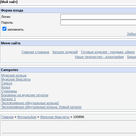
[
Мой сайт
]
Форма входа
Логин:
Пароль:
запомнить
Забыл
Меню сайта
Главная страница
Каталог изделий
Готовые изделия - продажа, обмен
Наше творчество - аэрография
Бара
Categories
Мужские кольца
Мужские браслеты
Серьги
Колье
Сувениры
Боковины на мужские печатки
Каталог 1
Эксклюзивные обручальные кольца2
Эксклюзивные обручальные кольца. Новый каталог
Главная
»
Фотоальбом
»
Женские браслеты
» 100896