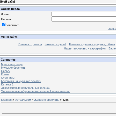
[
Мой сайт
]
Форма входа
Логин:
Пароль:
запомнить
Забыл
Меню сайта
Главная страница
Каталог изделий
Готовые изделия - продажа, обмен
Наше творчество - аэрография
Бара
Categories
Мужские кольца
Мужские браслеты
Серьги
Колье
Сувениры
Боковины на мужские печатки
Каталог 1
Эксклюзивные обручальные кольца2
Эксклюзивные обручальные кольца. Новый каталог
Главная
»
Фотоальбом
»
Женские браслеты
» 4256