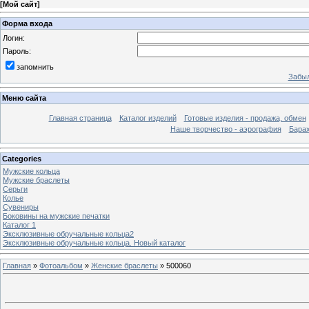
[
Мой сайт
]
Форма входа
Логин:
Пароль:
запомнить
Забыл
Меню сайта
Главная страница
Каталог изделий
Готовые изделия - продажа, обмен
Наше творчество - аэрография
Бара
Categories
Мужские кольца
Мужские браслеты
Серьги
Колье
Сувениры
Боковины на мужские печатки
Каталог 1
Эксклюзивные обручальные кольца2
Эксклюзивные обручальные кольца. Новый каталог
Главная
»
Фотоальбом
»
Женские браслеты
» 500060