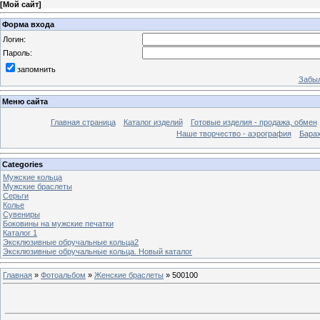
[
Мой сайт
]
Форма входа
Логин:
Пароль:
запомнить
Забыл
Меню сайта
Главная страница
Каталог изделий
Готовые изделия - продажа, обмен
Наше творчество - аэрография
Бара
Categories
Мужские кольца
Мужские браслеты
Серьги
Колье
Сувениры
Боковины на мужские печатки
Каталог 1
Эксклюзивные обручальные кольца2
Эксклюзивные обручальные кольца. Новый каталог
Главная
»
Фотоальбом
»
Женские браслеты
» 500100