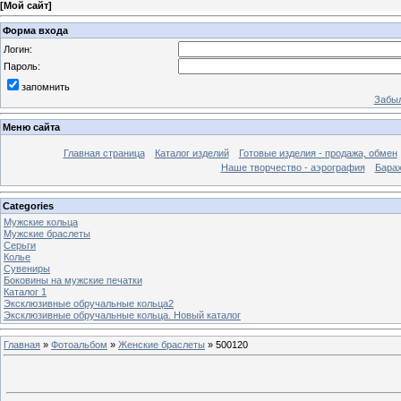
[
Мой сайт
]
Форма входа
Логин:
Пароль:
запомнить
Забыл
Меню сайта
Главная страница
Каталог изделий
Готовые изделия - продажа, обмен
Наше творчество - аэрография
Бара
Categories
Мужские кольца
Мужские браслеты
Серьги
Колье
Сувениры
Боковины на мужские печатки
Каталог 1
Эксклюзивные обручальные кольца2
Эксклюзивные обручальные кольца. Новый каталог
Главная
»
Фотоальбом
»
Женские браслеты
» 500120