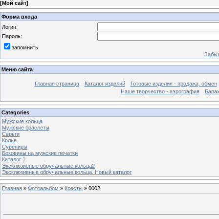
[
Мой сайт
]
Форма входа
Логин:
Пароль:
запомнить
Забыл
Меню сайта
Главная страница
Каталог изделий
Готовые изделия - продажа, обмен
Наше творчество - аэрография
Бара
Categories
Мужские кольца
Мужские браслеты
Серьги
Колье
Сувениры
Боковины на мужские печатки
Каталог 1
Эксклюзивные обручальные кольца2
Эксклюзивные обручальные кольца. Новый каталог
Главная
»
Фотоальбом
»
Кресты
» 0002