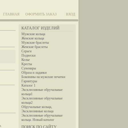
ГЛАВНАЯ
ОФОРМИТЬ ЗАКАЗ
ВХОД
КАТАЛОГ ИЗДЕЛИЙ
Мужские кольца
Женские кольца
Мужские браслеты
Женские браслеты
Серьги
Подвески
Колье
Кресты
Сувениры
Образа и ладанки
Боковины на мужские печатки
Гарнитуры
Каталог 1
Эксклюзивные обручальные
кольца1
Эксклюзивные обручальные
кольца2
Обручальные кольца,
Эксклюзивные кольца
Эксклюзивные обручальные
кольца. Новый каталог
ю.
ПОИСК ПО САЙТУ