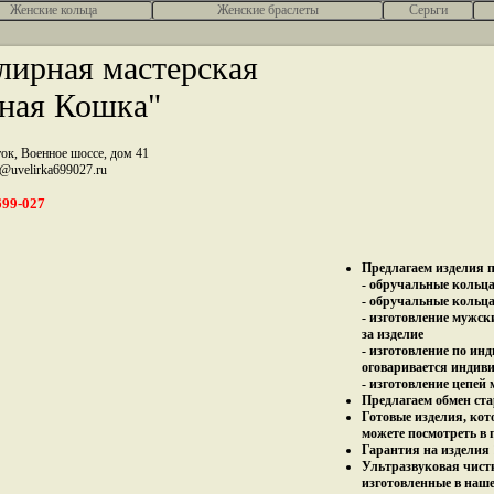
Женcкие кольца
Женские браслеты
Серьги
ирная мастерская
ная Кошка"
ток, Военное шоссе, дом 41
z@uvelirka699027.ru
699-027
Предлагаем изделия п
- обручальные кольца 
- обручальные кольца
- изготовление мужск
за изделие
- изготовление по ин
оговаривается индив
- изготовление цепей
Предлагаем обмен ста
Готовые изделия, кот
можете посмотреть в 
Гарантия на изделия 
Ультразвуковая чист
изготовленные в наш