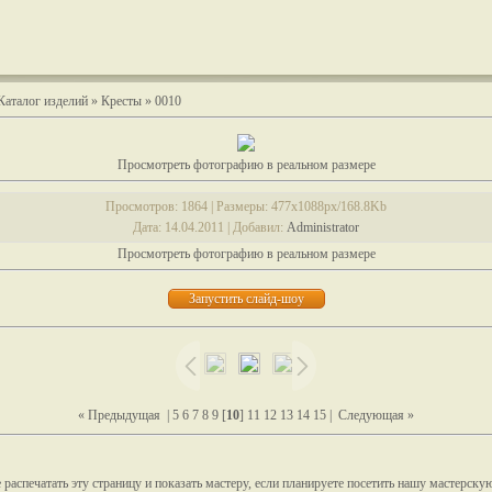
Каталог изделий
»
Кресты
» 0010
Просмотреть фотографию в реальном размере
Просмотров
: 1864 |
Размеры
: 477x1088px/168.8Kb
Дата
: 14.04.2011 |
Добавил
:
Administrator
Просмотреть фотографию в реальном размере
« Предыдущая
|
5
6
7
8
9
[
10
]
11
12
13
14
15
|
Следующая »
распечатать эту страницу и показать мастеру, если планируете посетить нашу мастерску