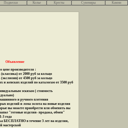
Подвески
Колье
Кресты
Сувениры
Камни
Объявление
о цене производителя :
(классика) от 2000 руб за кольцо
 (экслюзив) от 4500 руб за кольцо
их и женских изделий по каталогам от 3500 руб
дивидуальным эскизам ( стоимость
идуально)
 машинного и ручного плетения
рых изделий и лома золота на новые изделия
орые вы можете приобрести или обменять вы
папке "готовые изделия- продажа, обмен"
1-3 года
ка БЕСПЛАТНО в течение 3 лет на изделия,
ей мастерской