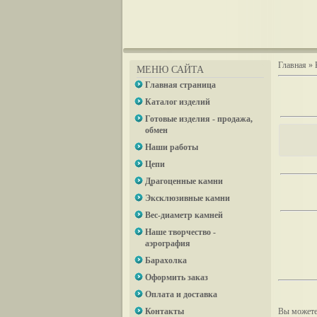
Главная
»
МЕНЮ САЙТА
Главная страница
Каталог изделий
Готовые изделия - продажа,
обмен
Наши работы
Цепи
Драгоценные камни
Эксклюзивные камни
Вес-диаметр камней
Наше творчество -
аэрография
Барахолка
Оформить заказ
Оплата и доставка
Контакты
Вы можете 