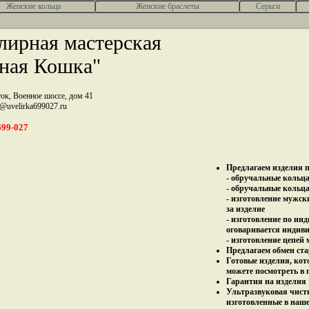
Женcкие кольца
Женские браслеты
Серьги
ирная мастерская
ная Кошка"
ток, Военное шоссе, дом 41
z@uvelirka699027.ru
699-027
Предлагаем изделия п
- обручальные кольца 
- обручальные кольца
- изготовление мужск
за изделие
- изготовление по ин
оговаривается индив
- изготовление цепей
Предлагаем обмен ста
Готовые изделия, кот
можете посмотреть в 
Гарантия на изделия 
Ультразвуковая чист
изготовленные в наш