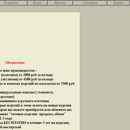
Подвески
Колье
Кресты
Сувениры
Камни
Объявление
о цене производителя :
(классика) от 2000 руб за кольцо
 (экслюзив) от 4500 руб за кольцо
их и женских изделий по каталогам от 3500 руб
дивидуальным эскизам ( стоимость
идуально)
 машинного и ручного плетения
рых изделий и лома золота на новые изделия
орые вы можете приобрести или обменять вы
папке "готовые изделия- продажа, обмен"
1-3 года
ка БЕСПЛАТНО в течение 3 лет на изделия,
ей мастерской