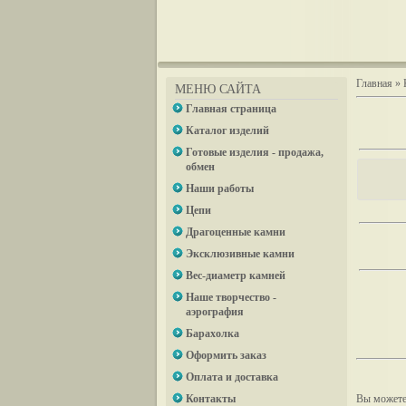
Главная
»
МЕНЮ САЙТА
Главная страница
Каталог изделий
Готовые изделия - продажа,
обмен
Наши работы
Цепи
Драгоценные камни
Эксклюзивные камни
Вес-диаметр камней
Наше творчество -
аэрография
Барахолка
Оформить заказ
Оплата и доставка
Контакты
Вы можете 