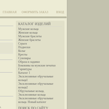
ГЛАВНАЯ
ОФОРМИТЬ ЗАКАЗ
ВХОД
КАТАЛОГ ИЗДЕЛИЙ
Мужские кольца
Женские кольца
Мужские браслеты
Женские браслеты
Серьги
Подвески
Колье
Кресты
Сувениры
Образа и ладанки
Боковины на мужские печатки
Гарнитуры
Каталог 1
Эксклюзивные обручальные
кольца1
Эксклюзивные обручальные
кольца2
Обручальные кольца,
Эксклюзивные кольца
Эксклюзивные обручальные
кольца. Новый каталог
ю.
ПОИСК ПО САЙТУ