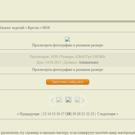
Каталог изделий
»
Кресты
» 0018
Просмотреть фотографию в реальном размере
Просмотров
: 1630 |
Размеры
: 458x827px/168.8Kb
Дата
: 14.04.2011 |
Добавил
:
Administrator
Просмотреть фотографию в реальном размере
« Предыдущая
|
13
14
15
16
17
[
18
]
19
20
21
22
23
|
Следующая »
распечатать эту страницу и показать мастеру, если планируете посетить нашу мастерску