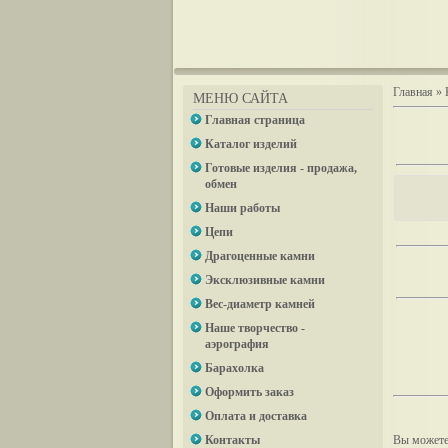
Главная
»
МЕНЮ САЙТА
Главная страница
Каталог изделий
Готовые изделия - продажа,
обмен
Наши работы
Цепи
Драгоценные камни
Эксклюзивные камни
Вес-диаметр камней
Наше творчество -
аэрография
Барахолка
Оформить заказ
Оплата и доставка
Контакты
Вы можете 