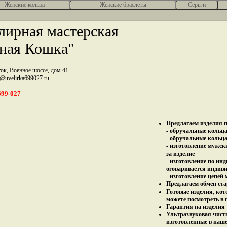
Женcкие кольца
Женские браслеты
Серьги
ирная мастерская
ная Кошка"
ток, Военное шоссе, дом 41
z@uvelirka699027.ru
699-027
Предлагаем изделия п
- обручальные кольца 
- обручальные кольца
- изготовление мужск
за изделие
- изготовление по ин
оговаривается индив
- изготовление цепей
Предлагаем обмен ста
Готовые изделия, кот
можете посмотреть в 
Гарантия на изделия 
Ультразвуковая чист
изготовленные в наш