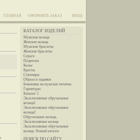
ГЛАВНАЯ
ОФОРМИТЬ ЗАКАЗ
ВХОД
КАТАЛОГ ИЗДЕЛИЙ
Мужские кольца
Женские кольца
Мужские браслеты
Женские браслеты
Серьги
Подвески
Колье
Кресты
Сувениры
Образа и ладанки
Боковины на мужские печатки
Гарнитуры
Каталог 1
Эксклюзивные обручальные
кольца1
Эксклюзивные обручальные
кольца2
Обручальные кольца,
Эксклюзивные кольца
Эксклюзивные обручальные
кольца. Новый каталог
ю.
ПОИСК ПО САЙТУ