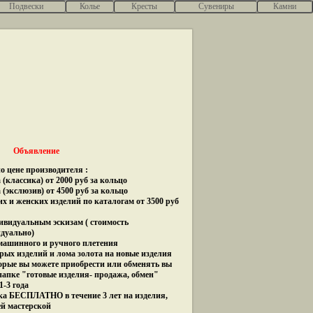
Подвески
Колье
Кресты
Сувениры
Камни
Объявление
о цене производителя :
(классика) от 2000 руб за кольцо
 (экслюзив) от 4500 руб за кольцо
их и женских изделий по каталогам от 3500 руб
дивидуальным эскизам ( стоимость
идуально)
 машинного и ручного плетения
рых изделий и лома золота на новые изделия
орые вы можете приобрести или обменять вы
папке "готовые изделия- продажа, обмен"
1-3 года
ка БЕСПЛАТНО в течение 3 лет на изделия,
ей мастерской