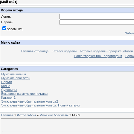
[
Мой сайт
]
Форма входа
Логин:
Пароль:
запомнить
Забыл
Меню сайта
Главная страница
Каталог изделий
Готовые изделия - продажа, обмен
Наше творчество - аэрография
Бара
Categories
Мужские кольца
Мужские браслеты
Серьги
Колье
Сувениры
Боковины на мужские печатки
Каталог 1
Эксклюзивные обручальные кольца2
Эксклюзивные обручальные кольца. Новый каталог
Главная
»
Фотоальбом
»
Мужские браслеты
» M539