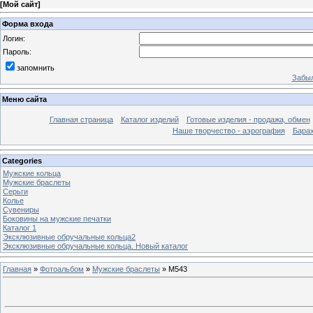
[
Мой сайт
]
Форма входа
Логин:
Пароль:
запомнить
Забыл
Меню сайта
Главная страница
Каталог изделий
Готовые изделия - продажа, обмен
Наше творчество - аэрография
Бара
Categories
Мужские кольца
Мужские браслеты
Серьги
Колье
Сувениры
Боковины на мужские печатки
Каталог 1
Эксклюзивные обручальные кольца2
Эксклюзивные обручальные кольца. Новый каталог
Главная
»
Фотоальбом
»
Мужские браслеты
» M543