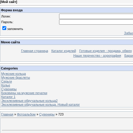
[
Мой сайт
]
Форма входа
Логин:
Пароль:
запомнить
Забыл
Меню сайта
Главная страница
Каталог изделий
Готовые изделия - продажа, обмен
Наше творчество - аэрография
Бара
Categories
Мужские кольца
Мужские браслеты
Серьги
Колье
Сувениры
Боковины на мужские печатки
Каталог 1
Эксклюзивные обручальные кольца2
Эксклюзивные обручальные кольца. Новый каталог
Главная
»
Фотоальбом
»
Сувениры
» 723