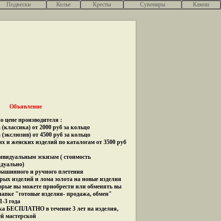
Подвески
Колье
Кресты
Сувениры
Камни
Объявление
о цене производителя :
(классика) от 2000 руб за кольцо
 (экслюзив) от 4500 руб за кольцо
их и женских изделий по каталогам от 3500 руб
дивидуальным эскизам ( стоимость
идуально)
 машинного и ручного плетения
рых изделий и лома золота на новые изделия
орые вы можете приобрести или обменять вы
папке "готовые изделия- продажа, обмен"
1-3 года
ка БЕСПЛАТНО в течение 3 лет на изделия,
ей мастерской