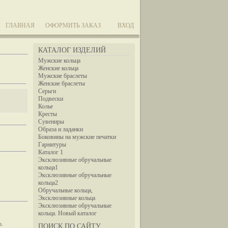
ГЛАВНАЯ
ОФОРМИТЬ ЗАКАЗ
ВХОД
КАТАЛОГ ИЗДЕЛИЙ
Мужские кольца
Женские кольца
Мужские браслеты
Женские браслеты
Серьги
Подвески
Колье
Кресты
Сувениры
Образа и ладанки
Боковины на мужские печатки
Гарнитуры
Каталог 1
Эксклюзивные обручальные
кольца1
Эксклюзивные обручальные
кольца2
Обручальные кольца,
Эксклюзивные кольца
Эксклюзивные обручальные
кольца. Новый каталог
ю.
ПОИСК ПО САЙТУ