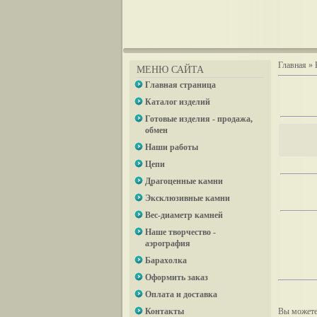
Главная
»
МЕНЮ САЙТА
Главная страница
Каталог изделий
Готовые изделия - продажа,
обмен
Наши работы
Цепи
Драгоценные камни
Эксклюзивные камни
Вес-диаметр камней
Наше творчество -
аэрография
Барахолка
Оформить заказ
Оплата и доставка
Контакты
Вы можете 