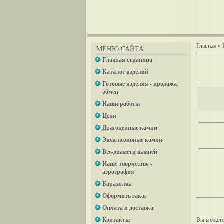
Главная
»
МЕНЮ САЙТА
Главная страница
Каталог изделий
Готовые изделия - продажа,
обмен
Наши работы
Цепи
Драгоценные камни
Эксклюзивные камни
Вес-диаметр камней
Наше творчество -
аэрография
Барахолка
Оформить заказ
Оплата и доставка
Контакты
Вы можете 