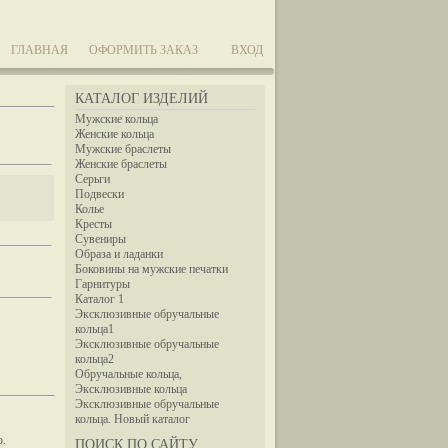
ГЛАВНАЯ
ОФОРМИТЬ ЗАКАЗ
ВХОД
КАТАЛОГ ИЗДЕЛИЙ
Мужские кольца
Женские кольца
Мужские браслеты
Женские браслеты
Серьги
Подвески
Колье
Кресты
Сувениры
Образа и ладанки
Боковины на мужские печатки
Гарнитуры
Каталог 1
Эксклюзивные обручальные
кольца1
Эксклюзивные обручальные
кольца2
Обручальные кольца,
Эксклюзивные кольца
Эксклюзивные обручальные
кольца. Новый каталог
ю.
ПОИСК ПО САЙТУ