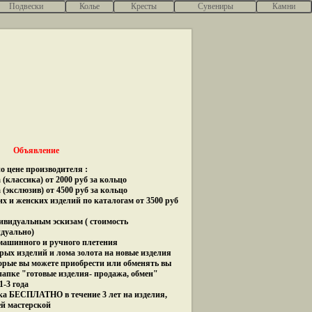
Подвески
Колье
Кресты
Сувениры
Камни
Объявление
о цене производителя :
(классика) от 2000 руб за кольцо
 (экслюзив) от 4500 руб за кольцо
их и женских изделий по каталогам от 3500 руб
дивидуальным эскизам ( стоимость
идуально)
 машинного и ручного плетения
рых изделий и лома золота на новые изделия
орые вы можете приобрести или обменять вы
папке "готовые изделия- продажа, обмен"
1-3 года
ка БЕСПЛАТНО в течение 3 лет на изделия,
ей мастерской