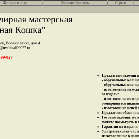
Женcкие кольца
Женские браслеты
Серьги
ирная мастерская
ная Кошка"
ток, Военное шоссе, дом 41
z@uvelirka699027.ru
699-027
Предлагаем изделия п
- обручальные кольца 
- обручальные кольца
- изготовление мужск
за изделие
- изготовление по ин
оговаривается индив
- изготовление цепей
Предлагаем обмен ста
Готовые изделия, кот
можете посмотреть в 
Гарантия на изделия 
Ультразвуковая чист
изготовленные в наш