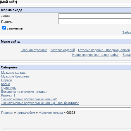
[
Мой сайт
]
Форма входа
Логин:
Пароль:
запомнить
Забыл
Меню сайта
Главная страница
Каталог изделий
Готовые изделия - продажа, обмен
Наше творчество - аэрография
Бара
Categories
Мужские кольца
Мужские браслеты
Серьги
Колье
Сувениры
Боковины на мужские печатки
Каталог 1
Эксклюзивные обручальные кольца2
Эксклюзивные обручальные кольца. Новый каталог
Главная
»
Фотоальбом
»
Женские кольца
» 00393