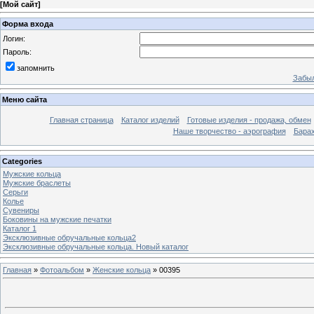
[
Мой сайт
]
Форма входа
Логин:
Пароль:
запомнить
Забыл
Меню сайта
Главная страница
Каталог изделий
Готовые изделия - продажа, обмен
Наше творчество - аэрография
Бара
Categories
Мужские кольца
Мужские браслеты
Серьги
Колье
Сувениры
Боковины на мужские печатки
Каталог 1
Эксклюзивные обручальные кольца2
Эксклюзивные обручальные кольца. Новый каталог
Главная
»
Фотоальбом
»
Женские кольца
» 00395