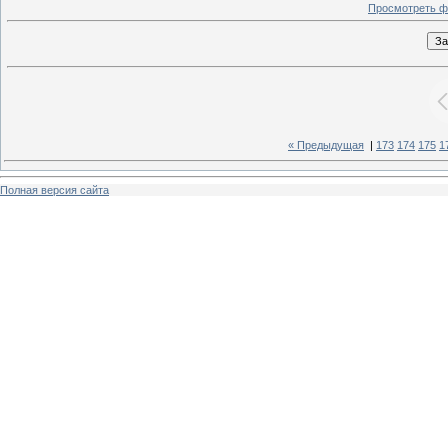
Просмотреть ф
« Предыдущая
|
173
174
175
1
Полная версия сайта