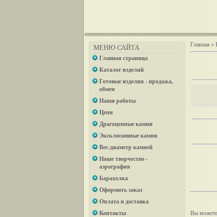
Главная
»
МЕНЮ САЙТА
Главная страница
Каталог изделий
Готовые изделия - продажа,
обмен
Наши работы
Цепи
Драгоценные камни
Эксклюзивные камни
Вес-диаметр камней
Наше творчество -
аэрография
Барахолка
Оформить заказ
Оплата и доставка
Контакты
Вы можете 