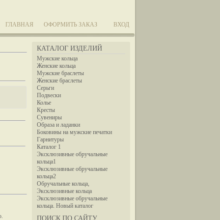
ГЛАВНАЯ
ОФОРМИТЬ ЗАКАЗ
ВХОД
КАТАЛОГ ИЗДЕЛИЙ
Мужские кольца
Женские кольца
Мужские браслеты
Женские браслеты
Серьги
Подвески
Колье
Кресты
Сувениры
Образа и ладанки
Боковины на мужские печатки
Гарнитуры
Каталог 1
Эксклюзивные обручальные
кольца1
Эксклюзивные обручальные
кольца2
Обручальные кольца,
Эксклюзивные кольца
Эксклюзивные обручальные
кольца. Новый каталог
ю.
ПОИСК ПО САЙТУ