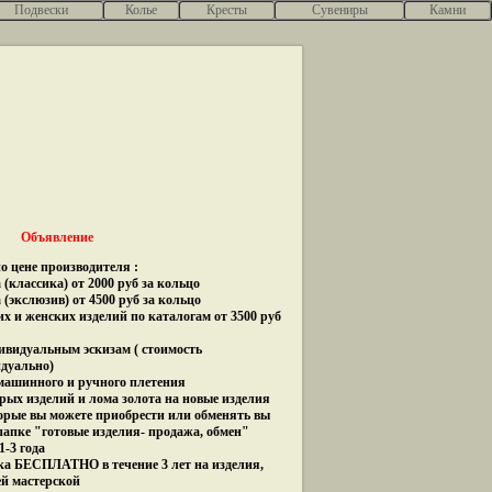
Подвески
Колье
Кресты
Сувениры
Камни
Объявление
о цене производителя :
(классика) от 2000 руб за кольцо
 (экслюзив) от 4500 руб за кольцо
их и женских изделий по каталогам от 3500 руб
дивидуальным эскизам ( стоимость
идуально)
 машинного и ручного плетения
рых изделий и лома золота на новые изделия
орые вы можете приобрести или обменять вы
папке "готовые изделия- продажа, обмен"
1-3 года
ка БЕСПЛАТНО в течение 3 лет на изделия,
ей мастерской