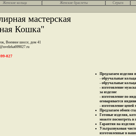
Женcкие кольца
Женские браслеты
Серьги
ирная мастерская
ная Кошка"
ток, Военное шоссе, дом 41
z@uvelirka699027.ru
699-027
Предлагаем изделия п
- обручальные кольца 
- обручальные кольца
- изготовление мужск
за изделие
- изготовление по ин
оговаривается индив
- изготовление цепей
Предлагаем обмен ста
Готовые изделия, кот
можете посмотреть в 
Гарантия на изделия 
Ультразвуковая чист
изготовленные в наш