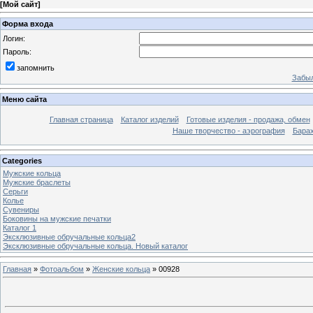
[
Мой сайт
]
Форма входа
Логин:
Пароль:
запомнить
Забыл
Меню сайта
Главная страница
Каталог изделий
Готовые изделия - продажа, обмен
Наше творчество - аэрография
Бара
Categories
Мужские кольца
Мужские браслеты
Серьги
Колье
Сувениры
Боковины на мужские печатки
Каталог 1
Эксклюзивные обручальные кольца2
Эксклюзивные обручальные кольца. Новый каталог
Главная
»
Фотоальбом
»
Женские кольца
» 00928