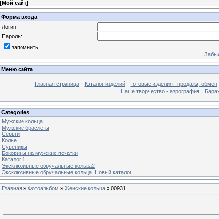
[
Мой сайт
]
Форма входа
Логин:
Пароль:
запомнить
Забыл
Меню сайта
Главная страница
Каталог изделий
Готовые изделия - продажа, обмен
Наше творчество - аэрография
Бара
Categories
Мужские кольца
Мужские браслеты
Серьги
Колье
Сувениры
Боковины на мужские печатки
Каталог 1
Эксклюзивные обручальные кольца2
Эксклюзивные обручальные кольца. Новый каталог
Главная
»
Фотоальбом
»
Женские кольца
» 00931