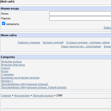
[
Мой сайт
]
Форма входа
Логин:
Пароль:
запомнить
Забыл
Меню сайта
Главная страница
Каталог изделий
Готовые изделия - продажа, обмен
Наше творчество - аэрография
Бара
Categories
Мужские кольца
Мужские браслеты
Серьги
Колье
Сувениры
Боковины на мужские печатки
Каталог 1
Эксклюзивные обручальные кольца2
Эксклюзивные обручальные кольца. Новый каталог
Главная
»
Фотоальбом
»
Женские кольца
» 2388