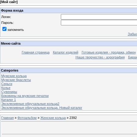
[
Мой сайт
]
Форма входа
Логин:
Пароль:
запомнить
Забыл
Меню сайта
Главная страница
Каталог изделий
Готовые изделия - продажа, обмен
Наше творчество - аэрография
Бара
Categories
Мужские кольца
Мужские браслеты
Серьги
Колье
Сувениры
Боковины на мужские печатки
Каталог 1
Эксклюзивные обручальные кольца2
Эксклюзивные обручальные кольца. Новый каталог
Главная
»
Фотоальбом
»
Женские кольца
» 2392