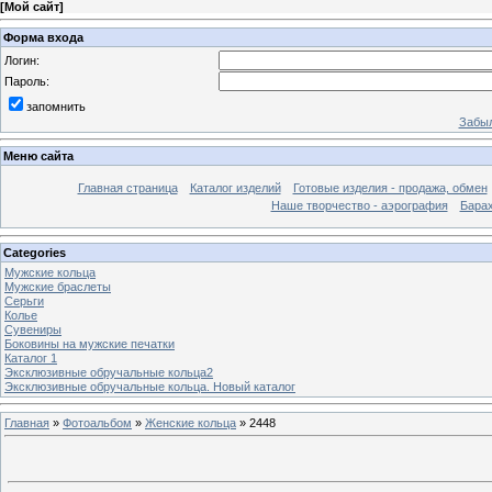
[
Мой сайт
]
Форма входа
Логин:
Пароль:
запомнить
Забыл
Меню сайта
Главная страница
Каталог изделий
Готовые изделия - продажа, обмен
Наше творчество - аэрография
Бара
Categories
Мужские кольца
Мужские браслеты
Серьги
Колье
Сувениры
Боковины на мужские печатки
Каталог 1
Эксклюзивные обручальные кольца2
Эксклюзивные обручальные кольца. Новый каталог
Главная
»
Фотоальбом
»
Женские кольца
» 2448