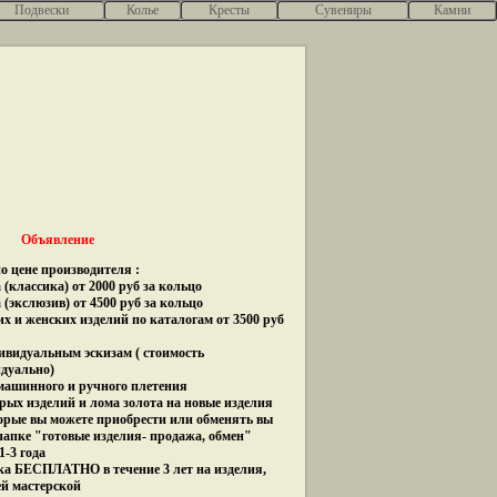
Подвески
Колье
Кресты
Сувениры
Камни
Объявление
о цене производителя :
(классика) от 2000 руб за кольцо
 (экслюзив) от 4500 руб за кольцо
их и женских изделий по каталогам от 3500 руб
дивидуальным эскизам ( стоимость
идуально)
 машинного и ручного плетения
рых изделий и лома золота на новые изделия
орые вы можете приобрести или обменять вы
папке "готовые изделия- продажа, обмен"
1-3 года
ка БЕСПЛАТНО в течение 3 лет на изделия,
ей мастерской