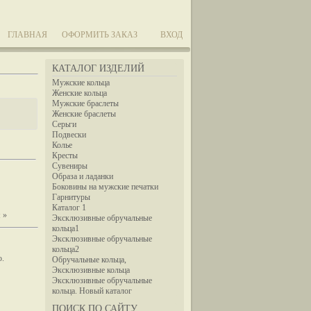
ГЛАВНАЯ
ОФОРМИТЬ ЗАКАЗ
ВХОД
КАТАЛОГ ИЗДЕЛИЙ
Мужские кольца
Женские кольца
Мужские браслеты
Женские браслеты
Серьги
Подвески
Колье
Кресты
Сувениры
Образа и ладанки
Боковины на мужские печатки
Гарнитуры
Каталог 1
 »
Эксклюзивные обручальные
кольца1
Эксклюзивные обручальные
кольца2
ю.
Обручальные кольца,
Эксклюзивные кольца
Эксклюзивные обручальные
кольца. Новый каталог
ПОИСК ПО САЙТУ