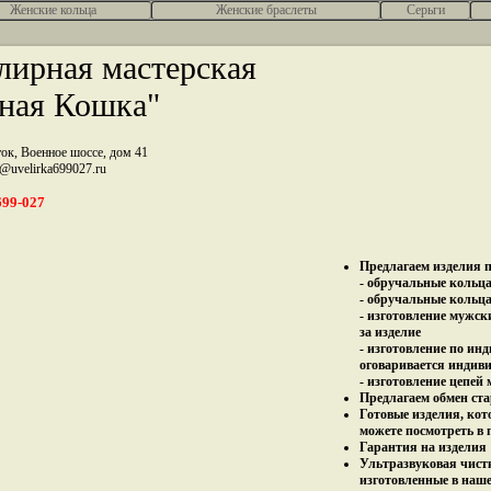
Женcкие кольца
Женские браслеты
Серьги
ирная мастерская
ная Кошка"
ток, Военное шоссе, дом 41
z@uvelirka699027.ru
699-027
Предлагаем изделия п
- обручальные кольца 
- обручальные кольца
- изготовление мужск
за изделие
- изготовление по ин
оговаривается индив
- изготовление цепей
Предлагаем обмен ста
Готовые изделия, кот
можете посмотреть в 
Гарантия на изделия 
Ультразвуковая чист
изготовленные в наш