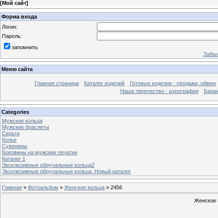
[
Мой сайт
]
Форма входа
Логин:
Пароль:
запомнить
Забыл
Меню сайта
Главная страница
Каталог изделий
Готовые изделия - продажа, обмен
Наше творчество - аэрография
Бара
Categories
Мужские кольца
Мужские браслеты
Серьги
Колье
Сувениры
Боковины на мужские печатки
Каталог 1
Эксклюзивные обручальные кольца2
Эксклюзивные обручальные кольца. Новый каталог
Главная
»
Фотоальбом
»
Женские кольца
» 2456
Женское 