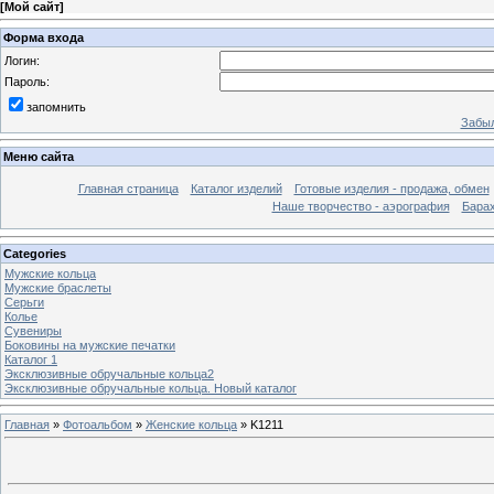
[
Мой сайт
]
Форма входа
Логин:
Пароль:
запомнить
Забыл
Меню сайта
Главная страница
Каталог изделий
Готовые изделия - продажа, обмен
Наше творчество - аэрография
Бара
Categories
Мужские кольца
Мужские браслеты
Серьги
Колье
Сувениры
Боковины на мужские печатки
Каталог 1
Эксклюзивные обручальные кольца2
Эксклюзивные обручальные кольца. Новый каталог
Главная
»
Фотоальбом
»
Женские кольца
» K1211