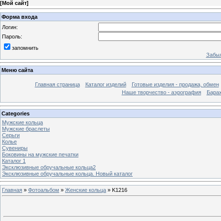
[
Мой сайт
]
Форма входа
Логин:
Пароль:
запомнить
Забыл
Меню сайта
Главная страница
Каталог изделий
Готовые изделия - продажа, обмен
Наше творчество - аэрография
Бара
Categories
Мужские кольца
Мужские браслеты
Серьги
Колье
Сувениры
Боковины на мужские печатки
Каталог 1
Эксклюзивные обручальные кольца2
Эксклюзивные обручальные кольца. Новый каталог
Главная
»
Фотоальбом
»
Женские кольца
» K1216