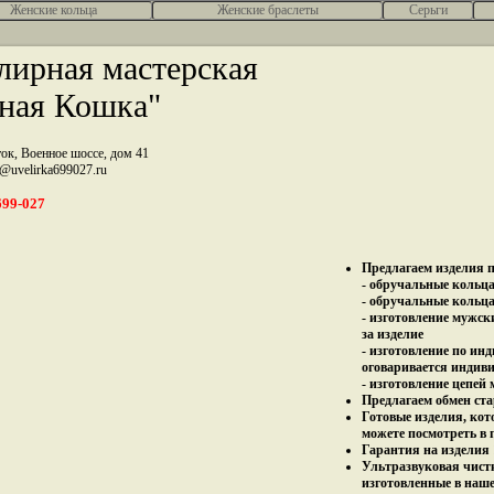
Женcкие кольца
Женские браслеты
Серьги
ирная мастерская
ная Кошка"
ток, Военное шоссе, дом 41
z@uvelirka699027.ru
699-027
Предлагаем изделия п
- обручальные кольца 
- обручальные кольца
- изготовление мужск
за изделие
- изготовление по ин
оговаривается индив
- изготовление цепей
Предлагаем обмен ста
Готовые изделия, кот
можете посмотреть в 
Гарантия на изделия 
Ультразвуковая чист
изготовленные в наш