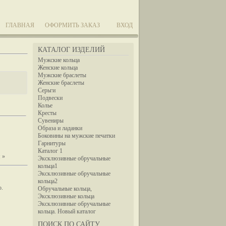
ГЛАВНАЯ
ОФОРМИТЬ ЗАКАЗ
ВХОД
КАТАЛОГ ИЗДЕЛИЙ
Мужские кольца
Женские кольца
Мужские браслеты
Женские браслеты
Серьги
Подвески
Колье
Кресты
Сувениры
Образа и ладанки
Боковины на мужские печатки
Гарнитуры
Каталог 1
 »
Эксклюзивные обручальные
кольца1
Эксклюзивные обручальные
кольца2
ю.
Обручальные кольца,
Эксклюзивные кольца
Эксклюзивные обручальные
кольца. Новый каталог
ПОИСК ПО САЙТУ