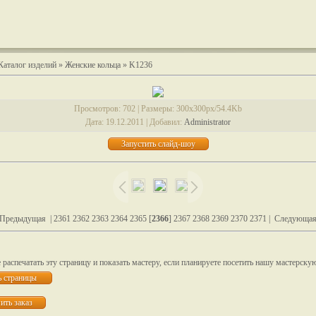
Каталог изделий
»
Женские кольца
» K1236
Просмотров
: 702 |
Размеры
: 300x300px/54.4Kb
Дата
: 19.12.2011 |
Добавил
:
Administrator
 Предыдущая
|
2361
2362
2363
2364
2365
[
2366
]
2367
2368
2369
2370
2371
|
Следующая
распечатать эту страницу и показать мастеру, если планируете посетить нашу мастерску