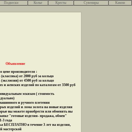
Подвески
Колье
Кресты
Сувениры
Камни
Объявление
о цене производителя :
(классика) от 2000 руб за кольцо
 (экслюзив) от 4500 руб за кольцо
их и женских изделий по каталогам от 3500 руб
дивидуальным эскизам ( стоимость
идуально)
 машинного и ручного плетения
рых изделий и лома золота на новые изделия
орые вы можете приобрести или обменять вы
папке "готовые изделия- продажа, обмен"
1-3 года
ка БЕСПЛАТНО в течение 3 лет на изделия,
ей мастерской