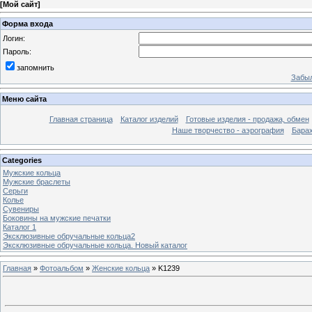
[
Мой сайт
]
Форма входа
Логин:
Пароль:
запомнить
Забыл
Меню сайта
Главная страница
Каталог изделий
Готовые изделия - продажа, обмен
Наше творчество - аэрография
Бара
Categories
Мужские кольца
Мужские браслеты
Серьги
Колье
Сувениры
Боковины на мужские печатки
Каталог 1
Эксклюзивные обручальные кольца2
Эксклюзивные обручальные кольца. Новый каталог
Главная
»
Фотоальбом
»
Женские кольца
» K1239