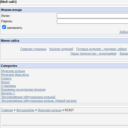
[
Мой сайт
]
Форма входа
Логин:
Пароль:
запомнить
Забыл
Меню сайта
Главная страница
Каталог изделий
Готовые изделия - продажа, обмен
Наше творчество - аэрография
Бара
Categories
Мужские кольца
Мужские браслеты
Серьги
Колье
Сувениры
Боковины на мужские печатки
Каталог 1
Эксклюзивные обручальные кольца2
Эксклюзивные обручальные кольца. Новый каталог
Главная
»
Фотоальбом
»
Женские кольца
» K1317