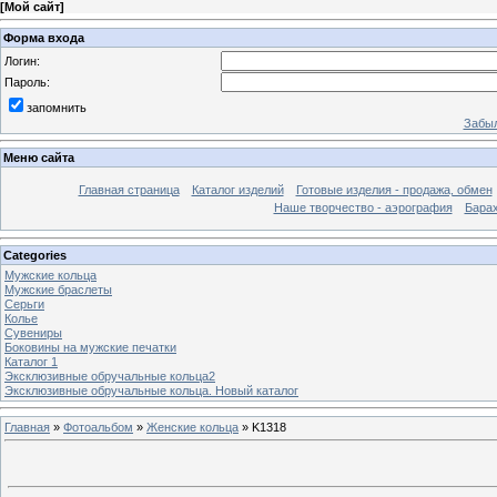
[
Мой сайт
]
Форма входа
Логин:
Пароль:
запомнить
Забыл
Меню сайта
Главная страница
Каталог изделий
Готовые изделия - продажа, обмен
Наше творчество - аэрография
Бара
Categories
Мужские кольца
Мужские браслеты
Серьги
Колье
Сувениры
Боковины на мужские печатки
Каталог 1
Эксклюзивные обручальные кольца2
Эксклюзивные обручальные кольца. Новый каталог
Главная
»
Фотоальбом
»
Женские кольца
» K1318