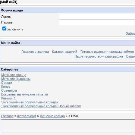
[
Мой сайт
]
Форма входа
Логин:
Пароль:
запомнить
Забыл
Меню сайта
Главная страница
Каталог изделий
Готовые изделия - продажа, обмен
Наше творчество - аэрография
Бара
Categories
Мужские кольца
Мужские браслеты
Серьги
Колье
Сувениры
Боковины на мужские печатки
Каталог 1
Эксклюзивные обручальные кольца2
Эксклюзивные обручальные кольца. Новый каталог
Главная
»
Фотоальбом
»
Женские кольца
» K1350