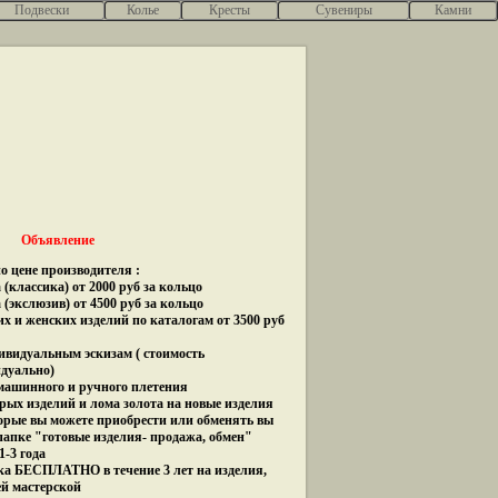
Подвески
Колье
Кресты
Сувениры
Камни
Объявление
о цене производителя :
(классика) от 2000 руб за кольцо
 (экслюзив) от 4500 руб за кольцо
их и женских изделий по каталогам от 3500 руб
дивидуальным эскизам ( стоимость
идуально)
 машинного и ручного плетения
рых изделий и лома золота на новые изделия
орые вы можете приобрести или обменять вы
папке "готовые изделия- продажа, обмен"
1-3 года
ка БЕСПЛАТНО в течение 3 лет на изделия,
ей мастерской