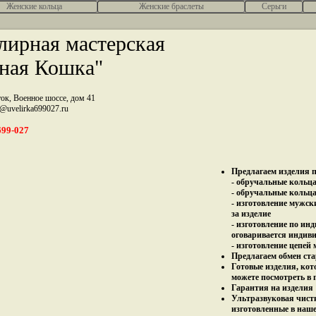
Женcкие кольца
Женские браслеты
Серьги
ирная мастерская
ная Кошка"
ток, Военное шоссе, дом 41
z@uvelirka699027.ru
699-027
Предлагаем изделия п
- обручальные кольца 
- обручальные кольца
- изготовление мужск
за изделие
- изготовление по ин
оговаривается индив
- изготовление цепей
Предлагаем обмен ста
Готовые изделия, кот
можете посмотреть в 
Гарантия на изделия 
Ультразвуковая чист
изготовленные в наш