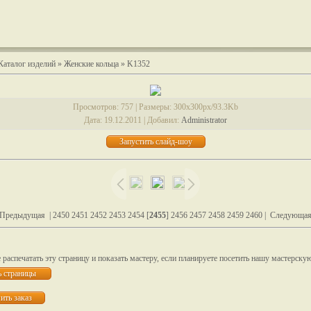
Каталог изделий
»
Женские кольца
» K1352
Просмотров
: 757 |
Размеры
: 300x300px/93.3Kb
Дата
: 19.12.2011 |
Добавил
:
Administrator
 Предыдущая
|
2450
2451
2452
2453
2454
[
2455
]
2456
2457
2458
2459
2460
|
Следующая
распечатать эту страницу и показать мастеру, если планируете посетить нашу мастерску