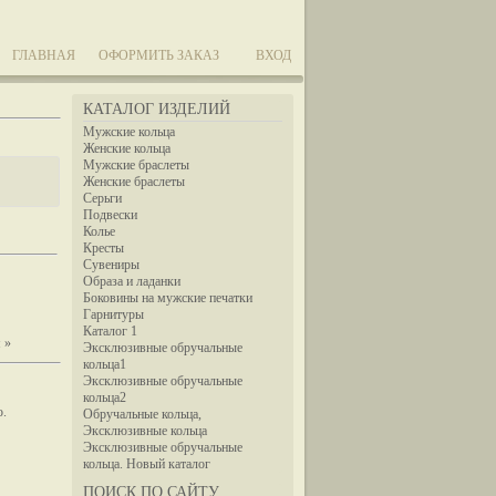
ГЛАВНАЯ
ОФОРМИТЬ ЗАКАЗ
ВХОД
КАТАЛОГ ИЗДЕЛИЙ
Мужские кольца
Женские кольца
Мужские браслеты
Женские браслеты
Серьги
Подвески
Колье
Кресты
Сувениры
Образа и ладанки
Боковины на мужские печатки
Гарнитуры
Каталог 1
 »
Эксклюзивные обручальные
кольца1
Эксклюзивные обручальные
кольца2
ю.
Обручальные кольца,
Эксклюзивные кольца
Эксклюзивные обручальные
кольца. Новый каталог
ПОИСК ПО САЙТУ