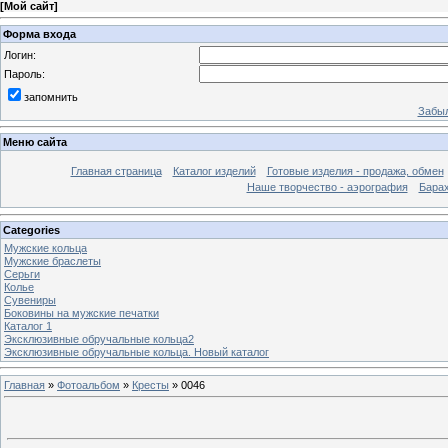
[
Мой сайт
]
Форма входа
Логин:
Пароль:
запомнить
Забыл
Меню сайта
Главная страница
Каталог изделий
Готовые изделия - продажа, обмен
Наше творчество - аэрография
Бара
Categories
Мужские кольца
Мужские браслеты
Серьги
Колье
Сувениры
Боковины на мужские печатки
Каталог 1
Эксклюзивные обручальные кольца2
Эксклюзивные обручальные кольца. Новый каталог
Главная
»
Фотоальбом
»
Кресты
» 0046