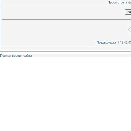
Просмотреть ф
« Предыдущая
|
41
42
4
Полная версия сайта