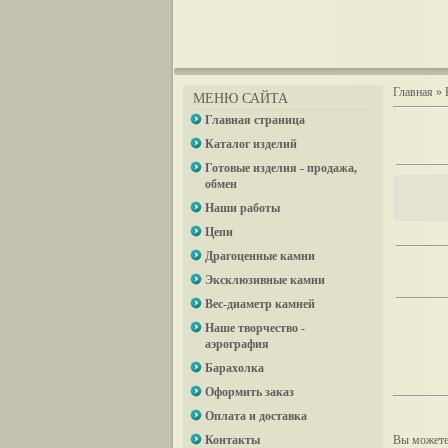
Главная
»
МЕНЮ САЙТА
Главная страница
Каталог изделий
Готовые изделия - продажа,
обмен
Наши работы
Цепи
Драгоценные камни
Эксклюзивные камни
Вес-диаметр камней
Наше творчество -
аэрография
Барахолка
Оформить заказ
Оплата и доставка
Контакты
Вы можете 