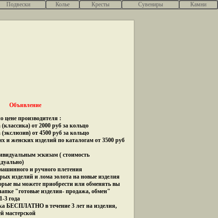
Подвески
Колье
Кресты
Сувениры
Камни
Объявление
о цене производителя :
(классика) от 2000 руб за кольцо
 (экслюзив) от 4500 руб за кольцо
их и женских изделий по каталогам от 3500 руб
дивидуальным эскизам ( стоимость
идуально)
 машинного и ручного плетения
рых изделий и лома золота на новые изделия
орые вы можете приобрести или обменять вы
папке "готовые изделия- продажа, обмен"
1-3 года
ка БЕСПЛАТНО в течение 3 лет на изделия,
ей мастерской