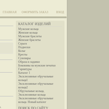
ГЛАВНАЯ
ОФОРМИТЬ ЗАКАЗ
ВХОД
КАТАЛОГ ИЗДЕЛИЙ
Мужские кольца
Женские кольца
Мужские браслеты
Женские браслеты
Серьги
Подвески
Колье
Кресты
Сувениры
Образа и ладанки
Боковины на мужские печатки
Гарнитуры
Каталог 1
Эксклюзивные обручальные
кольца1
Эксклюзивные обручальные
кольца2
Обручальные кольца,
Эксклюзивные кольца
Эксклюзивные обручальные
кольца. Новый каталог
ю.
ПОИСК ПО САЙТУ