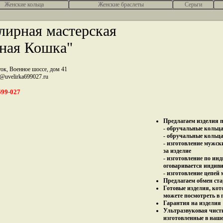
Женcкие кольца
Женские браслеты
Серьги
ирная мастерская
ная Кошка"
ток, Военное шоссе, дом 41
z@uvelirka699027.ru
699-027
Предлагаем изделия п
- обручальные кольца 
- обручальные кольца
- изготовление мужск
за изделие
- изготовление по ин
оговаривается индив
- изготовление цепей
Предлагаем обмен ста
Готовые изделия, кот
можете посмотреть в 
Гарантия на изделия 
Ультразвуковая чист
изготовленные в наш